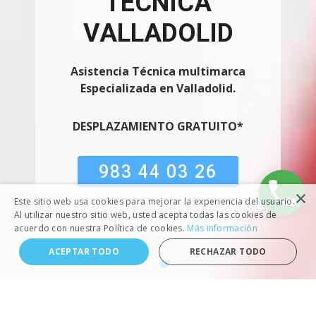
TÉCNICA
VALLADOLID
Especializados en la Reparación
multimarca y Mantenimiento de Aires
Asistencia Técnica multimarca
Acondicionados y Calderas en
Especializada en Valladolid.
Valladolid.
DESPLAZAMIENTO GRATUITO*
DESPLAZAMIENTO GRATUITO*
983 44 03 26
×
Este sitio web usa cookies para mejorar la experiencia del usuario.
Al utilizar nuestro sitio web, usted acepta todas las cookies de
acuerdo con nuestra Política de cookies.
Más información
ACEPTAR TODO
RECHAZAR TODO
SERVICIO TÉCNICO VALLADOLID